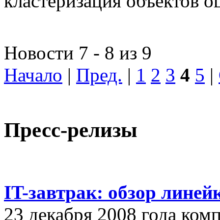
кластеризация объектов о
Новости 7 - 8 из 9
Начало
|
Пред.
|
1
2
3
4
5
|
Пресс-релизы
IT-завтрак: обзор линей
23 декабря 2008 года ком