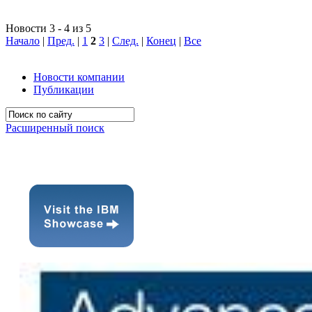
Новости 3 - 4 из 5
Начало
|
Пред.
|
1
2
3
|
След.
|
Конец
|
Все
Новости компании
Публикации
Расширенный поиск