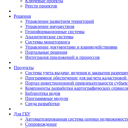
Ключевые проекты
Реестр проектов
Решения
Управление развитием территорий
Управление имуществом
Геоинформационные системы
Аналитические системы
Системы мониторинга
Управление документами и взаимодействиями
Портальные решения
Интеграция приложений и процессов
Продукты
Система учета выдачи, ведения и закрытия разреше
Программное обеспечение для расчета кадастровой
Портал инвестиционной привлекательности субъек
Компоненты разработки картографических сервисо
Библиотека кодов
Программные модули
Среда разработки
Для ГБУ
Автоматизированная система оценки недвижимост
Сопровождение