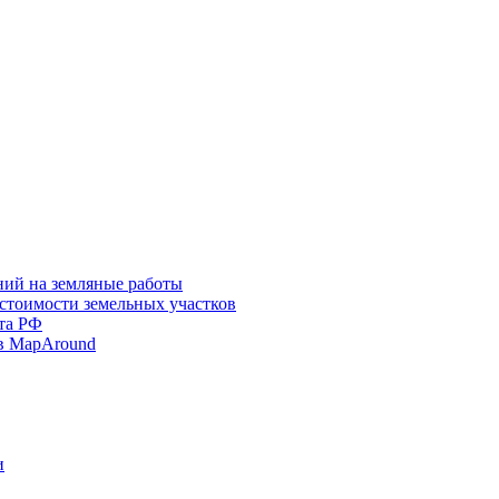
ний на земляные работы
 стоимости земельных участков
та РФ
в MapAround
и