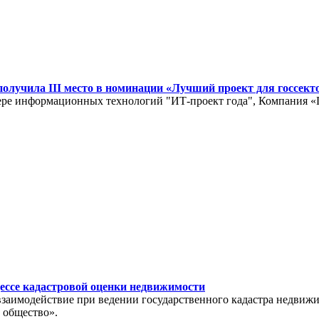
лучила III место в номинации «Лучший проект для госсекто
ре информационных технологий "ИТ-проект года", Компания «Г
ессе кадастровой оценки недвижимости
взаимодействие при ведении государственного кадастра недвиж
 общество».