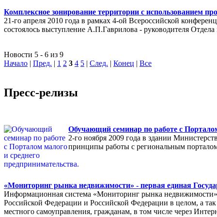
Комплексное зонирование территории с использованием пр
21-го апреля 2010 года в рамках 4-ой Всероссийской конферен
состоялось выступление А.П.Гаврилова - руководителя Отде
Новости 5 - 6 из 9
Начало
|
Пред.
|
1
2
3
4
5
|
След.
|
Конец
|
Все
Пресс-релизы
Обучающий семинар по работе с Порталом
2-го ноября 2009 года в здании Министерс
принципы работы с региональным порталом
«Мониторинг рынка недвижимости» - первая единая Госуда
Информационная система «Мониторинг рынка недвижимости» п
Российской Федерации и Российской Федерации в целом, а так 
местного самоуправления, гражданам, в том числе через Интер