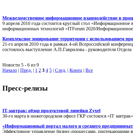
Межведомственное информационное взаимодействие в проц
9 апреля 2010 года состоится круглый стол «Информационное 
информационных технологий «ITForum 2020/Информационное
Комплексное зонирование территории с использованием пр
21-го апреля 2010 года в рамках 4-ой Всероссийской конферен
состоялось выступление А.П.Гаврилова - руководителя Отде
Новости 5 - 6 из 9
Начало
|
Пред.
|
1
2
3
4
5
|
След.
|
Конец
|
Все
Пресс-релизы
IT-завтрак: обзор продуктовой линейки Zyxel
30-го марта в нижегородском офисе ГКР состоялся «IT завтрак
«Информационный портал малого и среднего предпринимат
Эффективное управление бизнес-процессами, протекающими в р