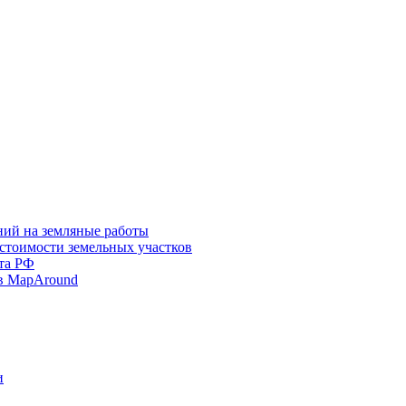
ний на земляные работы
 стоимости земельных участков
та РФ
в MapAround
и