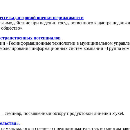
ессе кадастровой оценки недвижимости
взаимодействие при ведении государственного кадастра недвиж
 общество».
остранственных потенциалов
ции «Геоинформационные технологии в муниципальном управлении
ла моделирования информационных систем компании «Группа ко
» – семинар, посвященный обзору продуктовой линейки Zyxel.
ельства».
амках малого и среднего предпринимательства, во многом зави