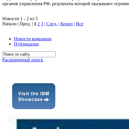
органов управления РФ, результаты которой оказывают огромн
Новости 1 - 2 из 5
Начало | Пред. |
1
2
3
|
След.
|
Конец
|
Все
Новости компании
Публикации
Расширенный поиск