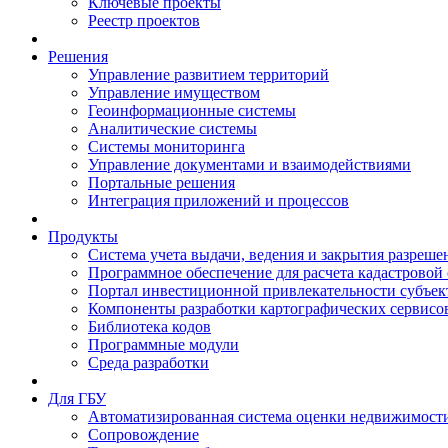
Ключевые проекты
Реестр проектов
Решения
Управление развитием территорий
Управление имуществом
Геоинформационные системы
Аналитические системы
Системы мониторинга
Управление документами и взаимодействиями
Портальные решения
Интеграция приложений и процессов
Продукты
Система учета выдачи, ведения и закрытия разреше
Программное обеспечение для расчета кадастровой
Портал инвестиционной привлекательности субъек
Компоненты разработки картографических сервисо
Библиотека кодов
Программные модули
Среда разработки
Для ГБУ
Автоматизированная система оценки недвижимост
Сопровождение