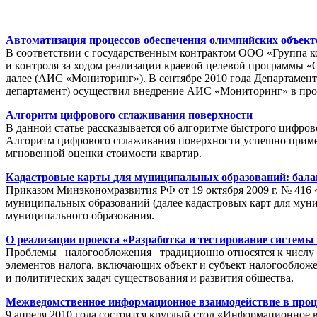
Автоматизация процессов обеспечения олимпийских объек
В соответствии с государственным контрактом ООО «Группа 
и контроля за ходом реализации краевой целевой программы «
далее (АИС «Мониторинг»). В сентябре 2010 года Департамен
департамент) осуществил внедрение АИС «Мониторинг» в пр
Алгоритм цифрового сглаживания поверхности
В данной статье рассказывается об алгоритме быстрого цифров
Алгоритм цифрового сглаживания поверхности успешно приме
мгновенной оценки стоимости квартир.
Кадастровые карты для муниципальных образований: балан
Приказом Минэкономразвития РФ от 19 октября 2009 г. № 416 
муниципальных образований (далее кадастровых карт для мун
муниципального образования.
О реализации проекта «Разработка и тестирование системы
Проблемы налогообложения традиционно относятся к числу на
элементов налога, включающих объект и субъект налогообложен
и политических задач существования и развития общества.
Межведомственное информационное взаимодействие в проц
9 апреля 2010 года состоится круглый стол «Информационное 