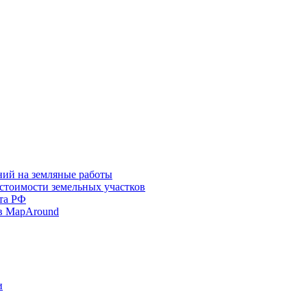
ний на земляные работы
 стоимости земельных участков
та РФ
в MapAround
и