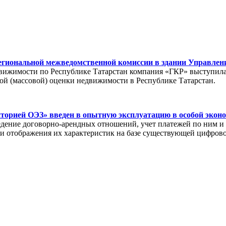
егиональной межведомственной комиссии в здании Управлен
движимости по Республике Татарстан компания «ГКР» выступил
ой (массовой) оценки недвижимости в Республике Татарстан.
орией ОЭЗ» введен в опытную эксплуатацию в особой эконо
дение договорно-арендных отношений, учет платежей по ним и
 и отображения их характеристик на базе существующей цифров