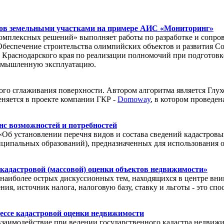
тов земельными участками на примере АИС «Мониторинг»
комплексных решений» выполняет работы по разработке и сопр
Обеспечение строительства олимпийских объектов и развития Со
т Краснодарского края по реализации полномочий при подгото
омышленную эксплуатацию.
ого сглаживания поверхности. Автором алгоритма является Глух
няется в проекте компании ГКР -
Domoway
, в котором проведе
с возможностей и потребностей
«Об установлении перечня видов и состава сведений кадастровы
иципальных образований), предназначенных для использования 
 кадастровой (массовой) оценки объектов недвижимости»
иболее острых дискуссионных тем, находящихся в центре вним
ия, источник налога, налоговую базу, ставку и льготы - это с
ессе кадастровой оценки недвижимости
взаимодействие при ведении государственного кадастра недвиж