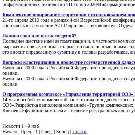
информационных технологий «ITForum 2020/Информационное
Комплексное зонирование территории с использованием пр
21-го апреля 2010 года в рамках 4-ой Всероссийской конферен
состоялось выступление А.П.Гаврилова - руководителя Отде
Лавина слов или поток сведений?
Последнее шествие идей автоматизации и, в частности компью
выражения новые, иногда - старые, но наполненные новым соде
это вносит определенную сумятицу в головы разработчиков, а
Вопросы кластеризации в процедуре государственной кадаст
Начиная с 2000 года в Российской Федерации проводится госуд
оценки.
Начиная с 2000 года в Российской Федерации проводится госуд
оценки.
О программном комплексе «Управление территорией ОЭЗ» в
14 мая в особой экономической зоне технико-внедренческого 
ОЭЗ».Разработка выполнена компанией «Группа комплексных
Ключевые функции комплекса – ведение реестра объектов и су
Новости 1 - 9 из 9
Начало | Пред. |
1
| След. | Конец
|
По стр.