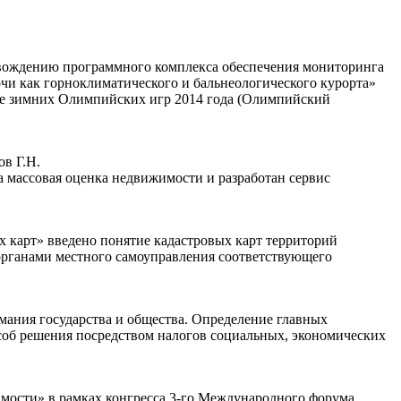
овождению программного комплекса обеспечения мониторинга
чи как горноклиматического и бальнеологического курорта»
вке зимних Олимпийских игр 2014 года (Олимпийский
ов Г.Н.
на массовая оценка недвижимости и разработан сервис
х карт» введено понятие кадастровых карт территорий
органами местного самоуправления соответствующего
ания государства и общества. Определение главных
пособ решения посредством налогов социальных, экономических
имости» в рамках конгресса 3-го Международного форума