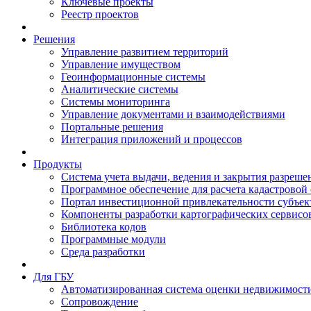
Ключевые проекты
Реестр проектов
Решения
Управление развитием территорий
Управление имуществом
Геоинформационные системы
Аналитические системы
Системы мониторинга
Управление документами и взаимодействиями
Портальные решения
Интеграция приложений и процессов
Продукты
Система учета выдачи, ведения и закрытия разреше
Программное обеспечение для расчета кадастровой
Портал инвестиционной привлекательности субъек
Компоненты разработки картографических сервисо
Библиотека кодов
Программные модули
Среда разработки
Для ГБУ
Автоматизированная система оценки недвижимост
Сопровождение