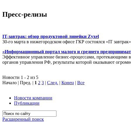
Пресс-релизы
IT-завтрак: обзор продуктовой линейки Zyxel
30-го марта в нижегородском офисе ГКР состоялся «IT завтрак
«Информационный портал малого и среднего предпринимат
Эффективное управление бизнес-процессами, протекающими в р
органов управления РФ, результаты которой оказывают огромн
Новости 1 - 2 из 5
Начало | Пред. |
1
2
3
|
След.
|
Конец
|
Все
Новости компании
Публикации
Расширенный поиск