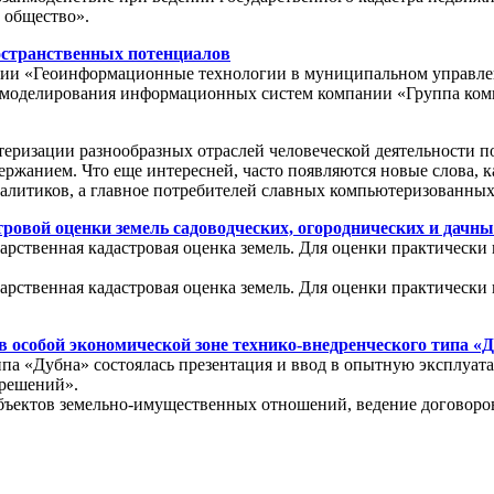
 общество».
остранственных потенциалов
ции «Геоинформационные технологии в муниципальном управлении
ла моделирования информационных систем компании «Группа ко
теризации разнообразных отраслей человеческой деятельности п
ржанием. Что еще интересней, часто появляются новые слова, к
налитиков, а главное потребителей славных компьютеризованных
ровой оценки земель садоводческих, огороднических и дачны
арственная кадастровая оценка земель. Для оценки практически 
арственная кадастровая оценка земель. Для оценки практически 
 особой экономической зоне технико-внедренческого типа «
типа «Дубна» состоялась презентация и ввод в опытную эксплу
 решений».
бъектов земельно-имущественных отношений, ведение договоров