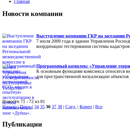
Главная
Новости компании
Выступление компании ГКР на заседании Р
7 июля 2009 года в здании Управления Росне
координации тестирования системы кадастров
Программный комплекс «Управление террит
К основным функциям комплекса относятся ве
для пространственной визуализации объектов
Новости 71 - 72 из 81
Начало
|
Пред.
|
34
35
36
37
38
|
След.
|
Конец
|
Все
Публикации