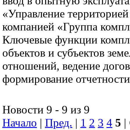
ввод в опытную эксплуат
«Управление территорией
компанией «Группа компл
Ключевые функции компле
объектов и субъектов зе
отношений, ведение догов
формирование отчетности
Новости 9 - 9 из 9
Начало
|
Пред.
|
1
2
3
4
5
|