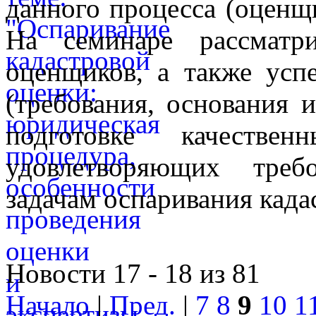
данного процесса (оценщ
На семинаре рассматр
оценщиков, а также усп
(требования, основания и
подготовке качестве
удовлетворяющих треб
задачам оспаривания када
Новости 17 - 18 из 81
Начало
|
Пред.
|
7
8
9
10
1