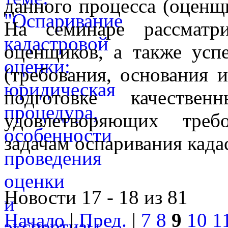
данного процесса (оценщ
На семинаре рассматр
оценщиков, а также усп
(требования, основания и
подготовке качестве
удовлетворяющих треб
задачам оспаривания када
Новости 17 - 18 из 81
Начало
|
Пред.
|
7
8
9
10
1