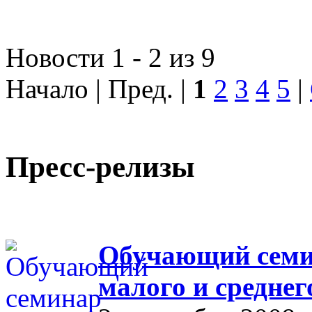
Новости 1 - 2 из 9
Начало | Пред. |
1
2
3
4
5
|
Пресс-релизы
Обучающий семин
малого и средне