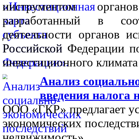
инструментом органо
разработанный в соо
деятельности органов ис
Российской Федерации п
инвестиционного климата 
Анализ социально
введения налога 
ООО «ГКР» предлагает ус
экономических последстви
недвижимость».