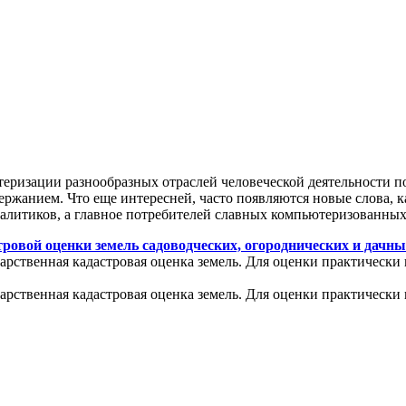
теризации разнообразных отраслей человеческой деятельности п
ржанием. Что еще интересней, часто появляются новые слова, к
налитиков, а главное потребителей славных компьютеризованных
ровой оценки земель садоводческих, огороднических и дачны
арственная кадастровая оценка земель. Для оценки практически 
арственная кадастровая оценка земель. Для оценки практически 