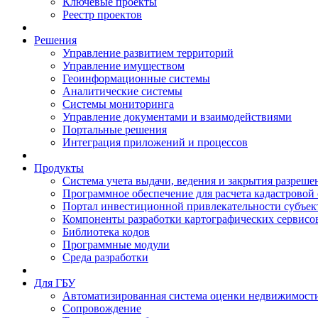
Ключевые проекты
Реестр проектов
Решения
Управление развитием территорий
Управление имуществом
Геоинформационные системы
Аналитические системы
Системы мониторинга
Управление документами и взаимодействиями
Портальные решения
Интеграция приложений и процессов
Продукты
Система учета выдачи, ведения и закрытия разреше
Программное обеспечение для расчета кадастровой
Портал инвестиционной привлекательности субъек
Компоненты разработки картографических сервисо
Библиотека кодов
Программные модули
Среда разработки
Для ГБУ
Автоматизированная система оценки недвижимост
Сопровождение