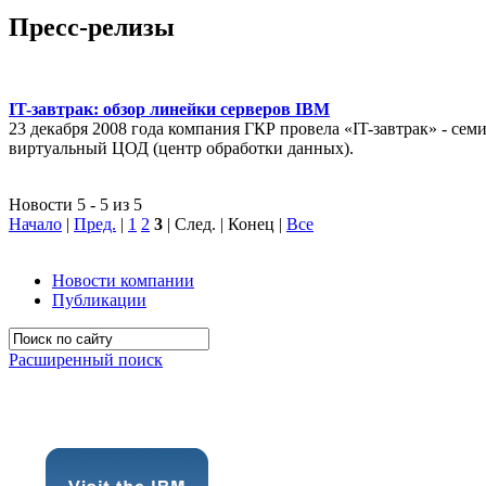
Пресс-релизы
IT-завтрак: обзор линейки серверов IBM
23 декабря 2008 года компания ГКР провела «IT-завтрак» - с
виртуальный ЦОД (центр обработки данных).
Новости 5 - 5 из 5
Начало
|
Пред.
|
1
2
3
| След. | Конец
|
Все
Новости компании
Публикации
Расширенный поиск