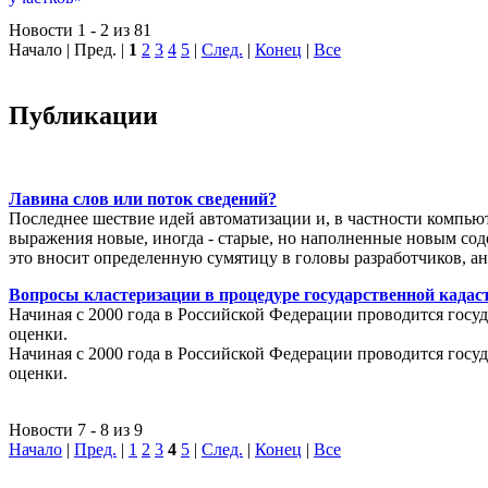
Новости 1 - 2 из 81
Начало | Пред. |
1
2
3
4
5
|
След.
|
Конец
|
Все
Публикации
Лавина слов или поток сведений?
Последнее шествие идей автоматизации и, в частности компью
выражения новые, иногда - старые, но наполненные новым соде
это вносит определенную сумятицу в головы разработчиков, а
Вопросы кластеризации в процедуре государственной кадаст
Начиная с 2000 года в Российской Федерации проводится госуд
оценки.
Начиная с 2000 года в Российской Федерации проводится госуд
оценки.
Новости 7 - 8 из 9
Начало
|
Пред.
|
1
2
3
4
5
|
След.
|
Конец
|
Все