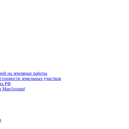
ний на земляные работы
 стоимости земельных участков
та РФ
в MapAround
и