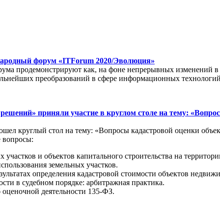
ународный форум «ITForum 2020/Эволюция»
рума продемонстрируют как, на фоне непрерывных изменений в
дальнейших преобразований в сфере информационных технологий
ешений» приняли участие в круглом столе на тему: «Вопро
ошел круглый стол на тему: «Вопросы кадастровой оценки объе
 вопросы:
х участков и объектов капитального строительства на территор
спользования земельных участков.
зультатах определения кадастровой стоимости объектов недвиж
сти в судебном порядке: арбитражная практика.
 оценочной деятельности 135-ФЗ.