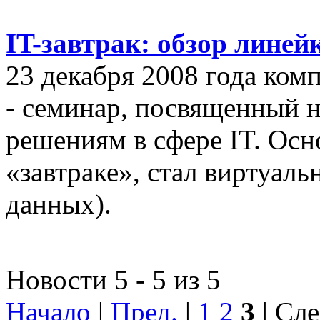
IT-завтрак: обзор линей
23 декабря 2008 года ком
- семинар, посвященный
решениям в сфере IT. Осн
«завтраке», стал виртуал
данных).
Новости 5 - 5 из 5
Начало
|
Пред.
|
1
2
3
| Сле