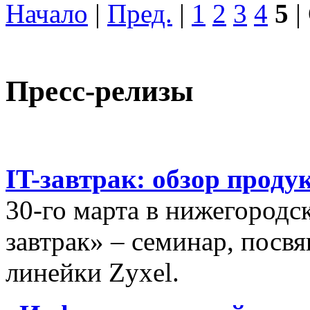
Начало
|
Пред.
|
1
2
3
4
5
|
Пресс-релизы
IT-завтрак: обзор проду
30-го марта в нижегородс
завтрак» – семинар, пос
линейки Zyxel.