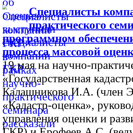
Специалисты компа
практического семи
программном обеспечен
процесса массовой оцен
19 мая на научно-практич
«Государственная кадастр
Калашникова И.А. (член 
«Кадастр-оценка», руково
управления оценки и разв
ГКР) и Ерофеев А.С. (ве