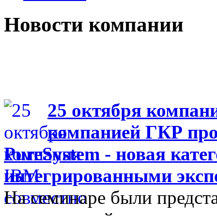
Новости компании
25 октября компан
компанией ГКР про
PureSystem - новая кате
интегрированными эксп
На семинаре были предст