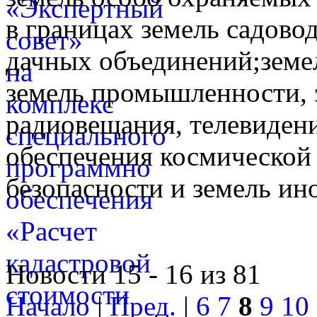
в границах земель садово
дачных объединений;земе
земель промышленности, э
радиовещания, телевидени
обеспечения космической 
безопасности и земель ин
Новости 15 - 16 из 81
Начало
|
Пред.
|
6
7
8
9
10