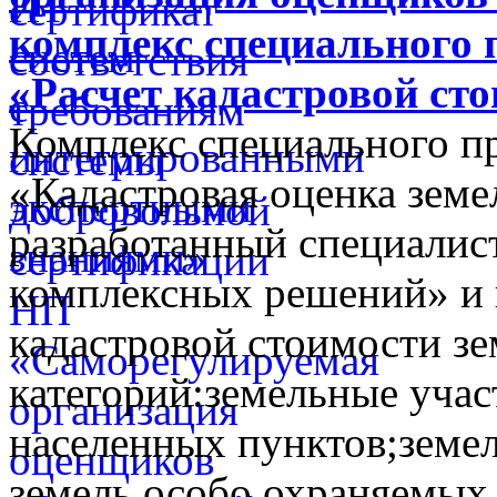
комплекс специального 
«Расчет кадастровой ст
Комплекс специального п
«Кадастровая оценка земе
разработанный специалис
комплексных решений» и 
кадастровой стоимости з
категорий:земельные учас
населенных пунктов;земел
земель особо охраняемых