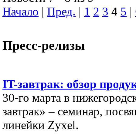
Начало
|
Пред.
|
1
2
3
4
5
|
Пресс-релизы
IT-завтрак: обзор проду
30-го марта в нижегородс
завтрак» – семинар, пос
линейки Zyxel.