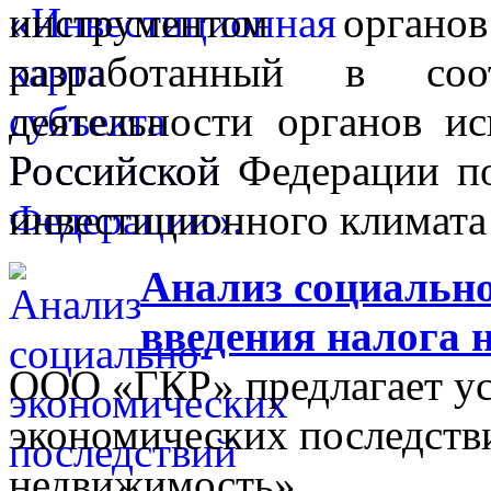
инструментом органо
разработанный в соо
деятельности органов ис
Российской Федерации п
инвестиционного климата 
Анализ социально
введения налога 
ООО «ГКР» предлагает ус
экономических последстви
недвижимость».