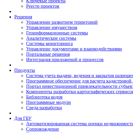
Ключевые проекты
Реестр проектов
Решения
Управление развитием территорий
Управление имуществом
Геоинформационные системы
Аналитические системы
Системы мониторинга
Управление документами и взаимодействиями
Портальные решения
Интеграция приложений и процессов
Продукты
Система учета выдачи, ведения и закрытия разреше
Программное обеспечение для расчета кадастровой
Портал инвестиционной привлекательности субъек
Компоненты разработки картографических сервисо
Библиотека кодов
Программные модули
Среда разработки
Для ГБУ
Автоматизированная система оценки недвижимост
Сопровождение