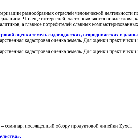
теризации разнообразных отраслей человеческой деятельности п
ржанием. Что еще интересней, часто появляются новые слова, к
налитиков, а главное потребителей славных компьютеризованных
ровой оценки земель садоводческих, огороднических и дачны
арственная кадастровая оценка земель. Для оценки практически 
арственная кадастровая оценка земель. Для оценки практически 
» – семинар, посвященный обзору продуктовой линейки Zyxel.
ельства».