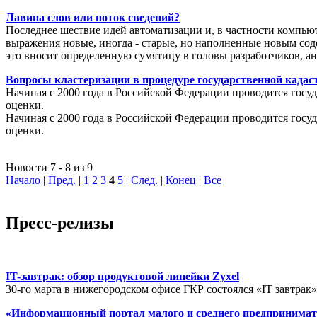
Лавина слов или поток сведений?
Последнее шествие идей автоматизации и, в частности компью
выражения новые, иногда - старые, но наполненные новым соде
это вносит определенную сумятицу в головы разработчиков, а
Вопросы кластеризации в процедуре государственной кадаст
Начиная с 2000 года в Российской Федерации проводится госуд
оценки.
Начиная с 2000 года в Российской Федерации проводится госуд
оценки.
Новости 7 - 8 из 9
Начало
|
Пред.
|
1
2
3
4
5
|
След.
|
Конец
|
Все
Пресс-релизы
IT-завтрак: обзор продуктовой линейки Zyxel
30-го марта в нижегородском офисе ГКР состоялся «IT завтрак
«Информационный портал малого и среднего предпринимат