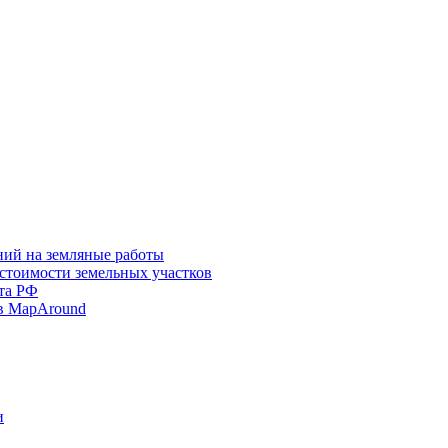
ний на земляные работы
 стоимости земельных участков
та РФ
в MapAround
и