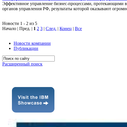
Эффективное управление бизнес-процессами, протекающими в р
органов управления РФ, результаты которой оказывают огромн
Новости 1 - 2 из 5
Начало | Пред. |
1
2
3
|
След.
|
Конец
|
Все
Новости компании
Публикации
Расширенный поиск