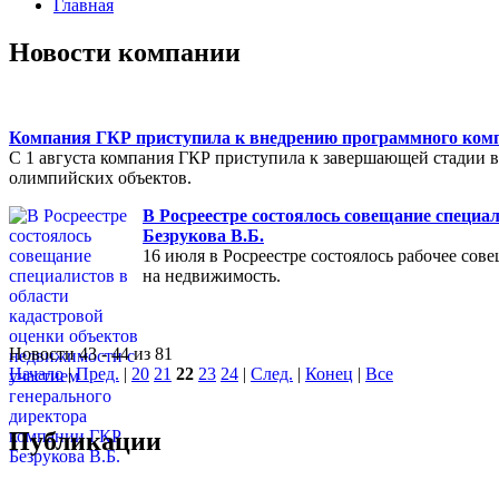
Главная
Новости компании
Компания ГКР приступила к внедрению программного компл
С 1 августа компания ГКР приступила к завершающей стадии в
олимпийских объектов.
В Росреестре состоялось совещание специа
Безрукова В.Б.
16 июля в Росреестре состоялось рабочее со
на недвижимость.
Новости 43 - 44 из 81
Начало
|
Пред.
|
20
21
22
23
24
|
След.
|
Конец
|
Все
Публикации