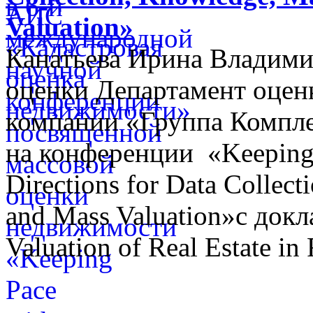
Valuation»
Канатьева Ирина Владими
оценки Департамент оценк
компании «Группа Компл
на конференции «Keeping
Directions for Data Colle
and Mass Valuation»с докл
Valuation of Real Estate in