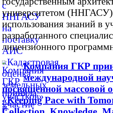
государственным архитек
университетом (ННГАСУ) 
использования знаний в у
разработанного специали
лицензионного программн
Компания ГКР приня
международной нау
посвященной массовой 
«Keeping Pace with Tomor
Collection, Knowledge, 