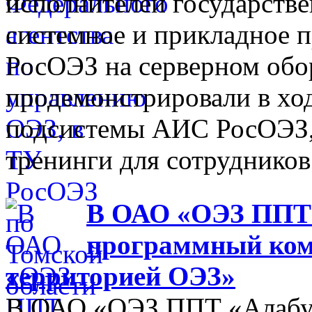
исполнителей государств
системное и прикладное 
РосОЭЗ на серверном обо
продемонстрировали в хо
подсистемы АИС РосОЭЗ,
тренинги для сотрудников
В ОАО «ОЭЗ ППТ 
программный ком
территорией ОЭЗ»
В ОАО «ОЭЗ ППТ «Алабуга