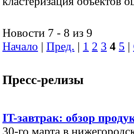
кластеризация объектов о
Новости 7 - 8 из 9
Начало
|
Пред.
|
1
2
3
4
5
|
Пресс-релизы
IT-завтрак: обзор проду
30-го марта в нижегородс