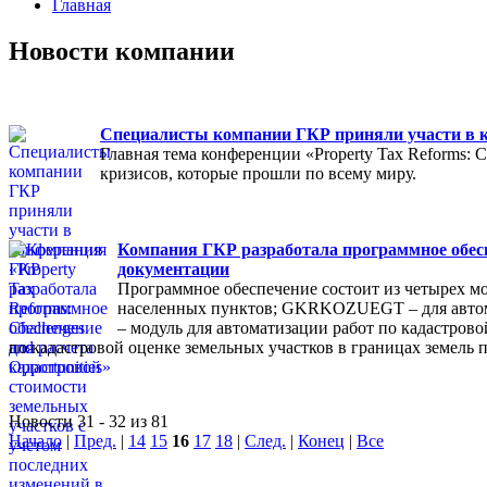
Главная
Новости компании
Специалисты компании ГКР приняли участи в кон
Главная тема конференции «Property Tax Reforms: 
кризисов, которые прошли по всему миру.
Компания ГКР разработала программное обесп
документации
Программное обеспечение состоит из четырех мо
населенных пунктов; GKRKOZUEGT – для автома
– модуль для автоматизации работ по кадастров
по кадастровой оценке земельных участков в границах земель
Новости 31 - 32 из 81
Начало
|
Пред.
|
14
15
16
17
18
|
След.
|
Конец
|
Все