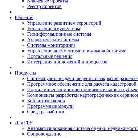
Ключевые проекты
Реестр проектов
Решения
Управление развитием территорий
Управление имуществом
Геоинформационные системы
Аналитические системы
Системы мониторинга
Управление документами и взаимодействиями
Портальные решения
Интеграция приложений и процессов
Продукты
Система учета выдачи, ведения и закрытия разреше
Программное обеспечение для расчета кадастровой
Портал инвестиционной привлекательности субъек
Компоненты разработки картографических сервисо
Библиотека кодов
Программные модули
Среда разработки
Для ГБУ
Автоматизированная система оценки недвижимост
Сопровождение