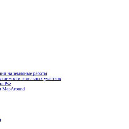
ний на земляные работы
 стоимости земельных участков
та РФ
в MapAround
и