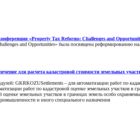
ференция «Property Tax Reforms: Challenges and Opportunit
Challenges and Opportunities» была посвящена реформированию н
ечение для расчета кадастровой стоимости земельных участ
дулей: GKRKOZUSettlements – для автоматизации работ по кадас
тизации работ по кадастровой оценке земельных участков в 
ой оценке земельных участков в границах земель особо охраняе
 промышленности и иного специального назначения