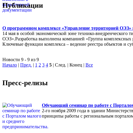
Публикации
О программном комплексе «Управление территорией ОЭЗ» в
14 мая в особой экономической зоне технико-внедренческого 
ОЭЗ».Разработка выполнена компанией «Группа комплексных
Ключевые функции комплекса – ведение реестра объектов и су
Новости 9 - 9 из 9
Начало
|
Пред.
|
1
2
3
4
5
| След. | Конец
|
Все
Пресс-релизы
Обучающий семинар по работе с Порталом
2-го ноября 2009 года в здании Министерс
принципы работы с региональным порталом