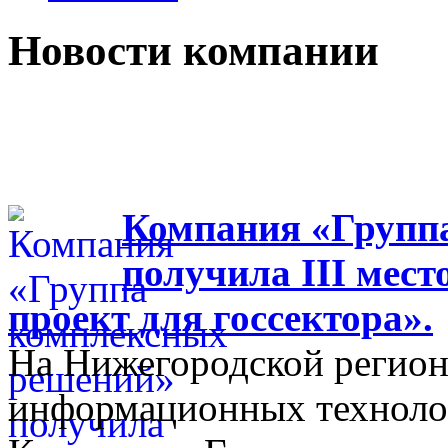
Новости компании
Компания «Групп
получила III мес
проект для госсектора».
На Нижегородской регион
информационных технолог