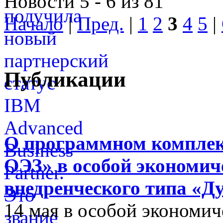
Новости 5 - 6 из 81
Начало
|
Пред.
|
1
2
3
4
5
|
Публикации
О программном комплек
ОЭЗ» в особой экономиче
внедренческого типа «Д
14 мая в особой экономич