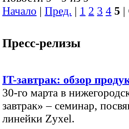
Начало
|
Пред.
|
1
2
3
4
5
|
Пресс-релизы
IT-завтрак: обзор проду
30-го марта в нижегородс
завтрак» – семинар, пос
линейки Zyxel.