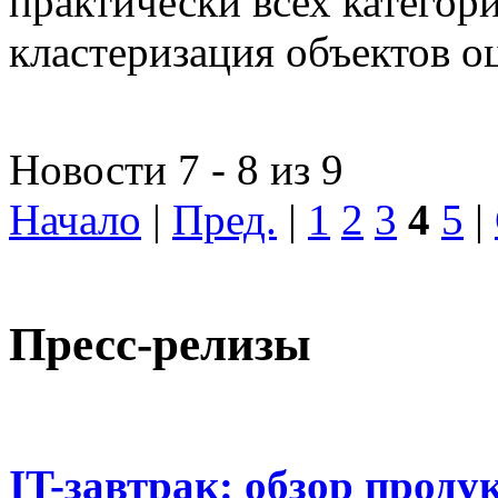
практически всех категор
кластеризация объектов о
Новости 7 - 8 из 9
Начало
|
Пред.
|
1
2
3
4
5
|
Пресс-релизы
IT-завтрак: обзор проду