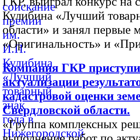
ГКР, выиграл конкурс на 
Кулибина «Лучший товарн
области» и занял первые 
«Оригинальность» и «При
Компания ГКР приступи
актуализации результат
кадастровой оценки зем
Свердловской области.
«Группа комплексных реш
выполнение работ по акту