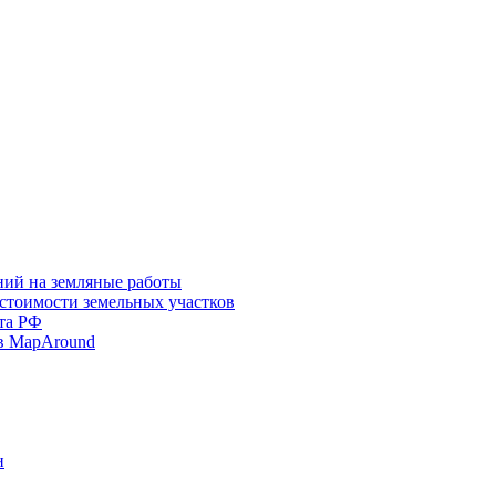
ний на земляные работы
 стоимости земельных участков
та РФ
в MapAround
и