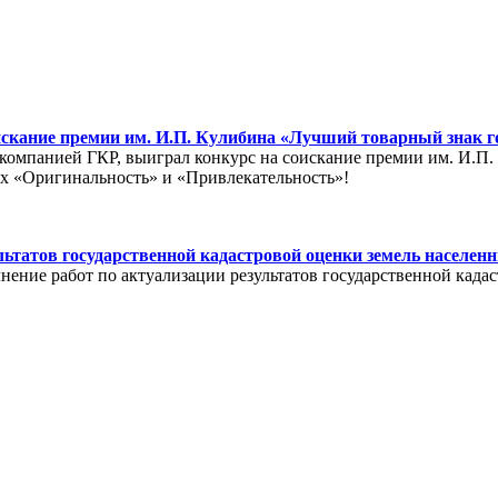
скание премии им. И.П. Кулибина «Лучший товарный знак го
компанией ГКР, выиграл конкурс на соискание премии им. И.П
ях «Оригинальность» и «Привлекательность»!
ьтатов государственной кадастровой оценки земель населен
ение работ по актуализации результатов государственной када