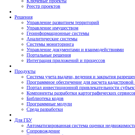
Ключевые проекты
Реестр проектов
Решения
Управление развитием территорий
Управление имуществом
Геоинформационные системы
Аналитические системы
Системы мониторинга
Управление документами и взаимодействиями
Портальные решения
Интеграция приложений и процессов
Продукты
Система учета выдачи, ведения и закрытия разреше
Программное обеспечение для расчета кадастровой
Портал инвестиционной привлекательности субъек
Компоненты разработки картографических сервисо
Библиотека кодов
Программные модули
Среда разработки
Для ГБУ
Автоматизированная система оценки недвижимост
Сопровождение