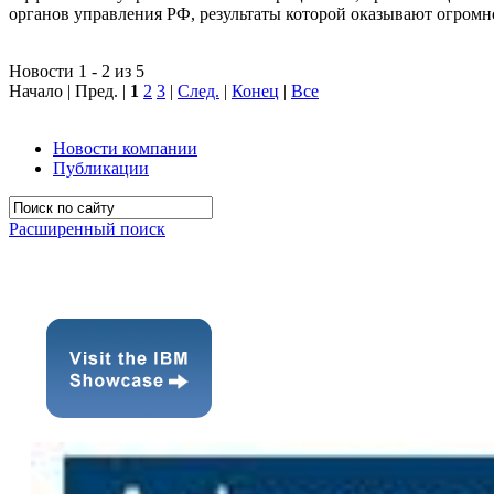
органов управления РФ, результаты которой оказывают огромн
Новости 1 - 2 из 5
Начало | Пред. |
1
2
3
|
След.
|
Конец
|
Все
Новости компании
Публикации
Расширенный поиск