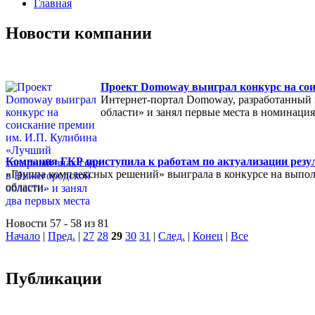
Главная
Новости компании
Проект Domoway выиграл конкурс на сои
Интернет-портал Domoway, разработанный 
области» и занял первые места в номинаци
Компания ГКР приступила к работам по актуализации резул
«Группа комплексных решений» выиграла в конкурсе на выполн
области.
Новости 57 - 58 из 81
Начало
|
Пред.
|
27
28
29
30
31
|
След.
|
Конец
|
Все
Публикации