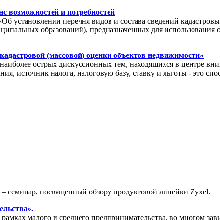
с возможностей и потребностей
«Об установлении перечня видов и состава сведений кадастровы
иципальных образований), предназначенных для использования 
 кадастровой (массовой) оценки объектов недвижимости»
иболее острых дискуссионных тем, находящихся в центре вним
ия, источник налога, налоговую базу, ставку и льготы - это с
» – семинар, посвященный обзору продуктовой линейки Zyxel.
ельства».
амках малого и среднего предпринимательства, во многом зави