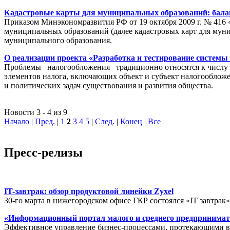
Кадастровые карты для муниципальных образований: балан
Приказом Минэкономразвития РФ от 19 октября 2009 г. № 416 
муниципальных образований (далее кадастровых карт для мун
муниципального образования.
О реализации проекта «Разработка и тестирование системы
Проблемы налогообложения традиционно относятся к числу на
элементов налога, включающих объект и субъект налогообложен
и политических задач существования и развития общества.
Новости 3 - 4 из 9
Начало
|
Пред.
|
1
2
3
4
5
|
След.
|
Конец
|
Все
Пресс-релизы
IT-завтрак: обзор продуктовой линейки Zyxel
30-го марта в нижегородском офисе ГКР состоялся «IT завтрак
«Информационный портал малого и среднего предпринимат
Эффективное управление бизнес-процессами, протекающими в р