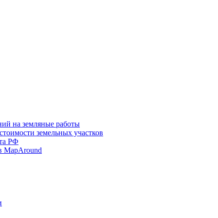
ний на земляные работы
 стоимости земельных участков
та РФ
в MapAround
и