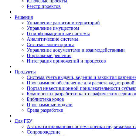
Ключевые проекты
Реестр проектов
Решения
Управление развитием территорий
Управление имуществом
Геоинформационные системы
Аналитические системы
Системы мониторинга
Управление документами и взаимодействиями
Портальные решения
Интеграция приложений и процессов
Продукты
Система учета выдачи, ведения и закрытия разреше
Программное обеспечение для расчета кадастровой
Портал инвестиционной привлекательности субъек
Компоненты разработки картографических сервисо
Библиотека кодов
Программные модули
Среда разработки
Для ГБУ
Автоматизированная система оценки недвижимост
Сопровождение