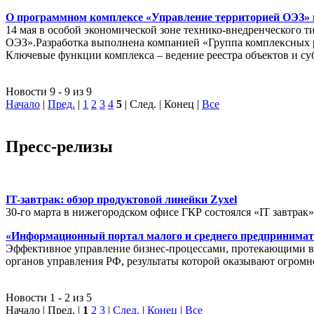
О программном комплексе «Управление территорией ОЭЗ» в
14 мая в особой экономической зоне технико-внедренческого 
ОЭЗ».Разработка выполнена компанией «Группа комплексных
Ключевые функции комплекса – ведение реестра объектов и су
Новости 9 - 9 из 9
Начало
|
Пред.
|
1
2
3
4
5
| След. | Конец
|
Все
Пресс-релизы
IT-завтрак: обзор продуктовой линейки Zyxel
30-го марта в нижегородском офисе ГКР состоялся «IT завтрак
«Информационный портал малого и среднего предпринимат
Эффективное управление бизнес-процессами, протекающими в р
органов управления РФ, результаты которой оказывают огромн
Новости 1 - 2 из 5
Начало | Пред. |
1
2
3
|
След.
|
Конец
|
Все