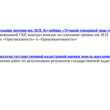
скание премии им. И.П. Кулибина «Лучший товарный знак го
компанией ГКР, выиграл конкурс на соискание премии им. И.П
ях «Оригинальность» и «Привлекательность»!
ьтатов государственной кадастровой оценки земель населен
ение работ по актуализации результатов государственной када