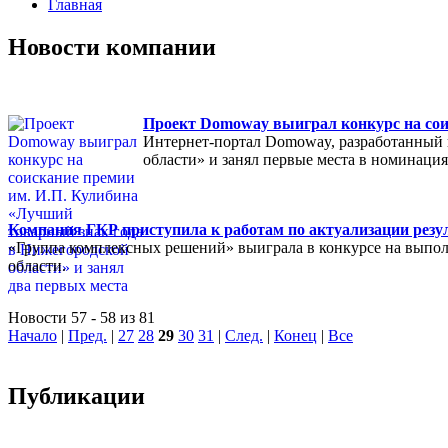
Главная
Новости компании
Проект Domoway выиграл конкурс на сои
Интернет-портал Domoway, разработанный 
области» и занял первые места в номинаци
Компания ГКР приступила к работам по актуализации резул
«Группа комплексных решений» выиграла в конкурсе на выполн
области.
Новости 57 - 58 из 81
Начало
|
Пред.
|
27
28
29
30
31
|
След.
|
Конец
|
Все
Публикации