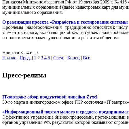
Приказом Минэкономразвития РФ от 19 октября 2009 г. № 416 
муниципальных образований (далее кадастровых карт для мун
муниципального образования.
О реализации проекта «Разработка и тестирование системы
Проблемы налогообложения традиционно относятся к числу на
элементов налога, включающих объект и субъект налогообложен
и политических задач существования и развития общества.
Новости 3 - 4 из 9
Начало
|
Пред.
|
1
2
3
4
5
|
След.
|
Конец
|
Все
Пресс-релизы
IT-завтрак: обзор продуктовой линейки Zyxel
30-го марта в нижегородском офисе ГКР состоялся «IT завтрак
«Информационный портал малого и среднего предпринимат
Эффективное управление бизнес-процессами, протекающими в р
органов управления РФ, результаты которой оказывают огромн