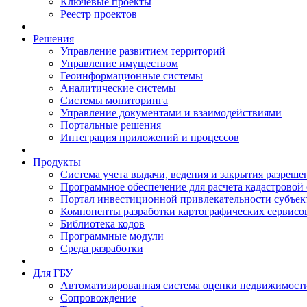
Ключевые проекты
Реестр проектов
Решения
Управление развитием территорий
Управление имуществом
Геоинформационные системы
Аналитические системы
Системы мониторинга
Управление документами и взаимодействиями
Портальные решения
Интеграция приложений и процессов
Продукты
Система учета выдачи, ведения и закрытия разреше
Программное обеспечение для расчета кадастровой
Портал инвестиционной привлекательности субъек
Компоненты разработки картографических сервисо
Библиотека кодов
Программные модули
Среда разработки
Для ГБУ
Автоматизированная система оценки недвижимост
Сопровождение