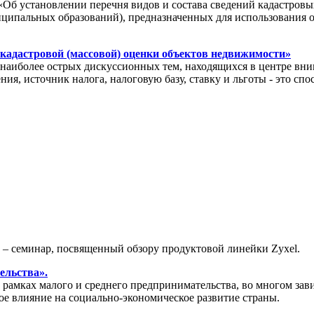
«Об установлении перечня видов и состава сведений кадастровы
иципальных образований), предназначенных для использования 
 кадастровой (массовой) оценки объектов недвижимости»
иболее острых дискуссионных тем, находящихся в центре вним
ия, источник налога, налоговую базу, ставку и льготы - это с
» – семинар, посвященный обзору продуктовой линейки Zyxel.
ельства».
амках малого и среднего предпринимательства, во многом зави
ое влияние на социально-экономическое развитие страны.