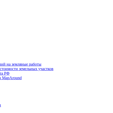
ний на земляные работы
 стоимости земельных участков
та РФ
в MapAround
и