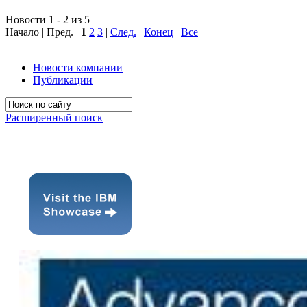
Новости 1 - 2 из 5
Начало | Пред. |
1
2
3
|
След.
|
Конец
|
Все
Новости компании
Публикации
Расширенный поиск