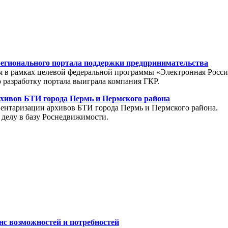
регионального портала поддержки предпринимательства
я в рамках целевой федеральной программы «Электронная Росси
разработку портала выиграла компания ГКР.
хивов БТИ города Пермь и Пермского района
вентаризации архивов БТИ города Пермь и Пермского района.
 делу в базу Роснедвижимости.
с возможностей и потребностей