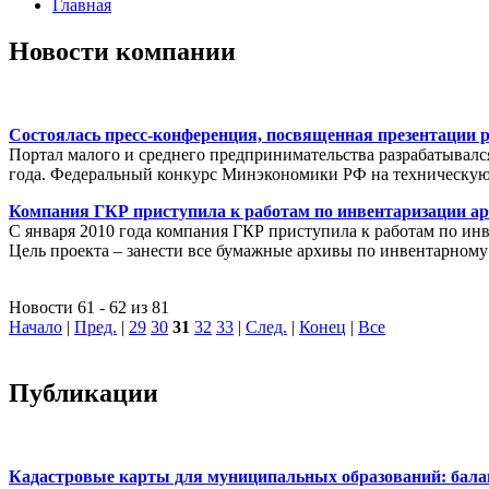
Главная
Новости компании
Состоялась пресс-конференция, посвященная презентации 
Портал малого и среднего предпринимательства разрабатывалс
года. Федеральный конкурс Минэкономики РФ на техническую 
Компания ГКР приступила к работам по инвентаризации ар
С января 2010 года компания ГКР приступила к работам по ин
Цель проекта – занести все бумажные архивы по инвентарному
Новости 61 - 62 из 81
Начало
|
Пред.
|
29
30
31
32
33
|
След.
|
Конец
|
Все
Публикации
Кадастровые карты для муниципальных образований: балан