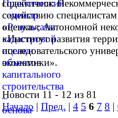
содействии: Некоммерческ
содействию специалистам
оценка»; Автономной нек
«Институт развития терр
исследовательского унив
экономики».
Новости 11 - 12 из 81
Начало
|
Пред.
|
4
5
6
7
8
|