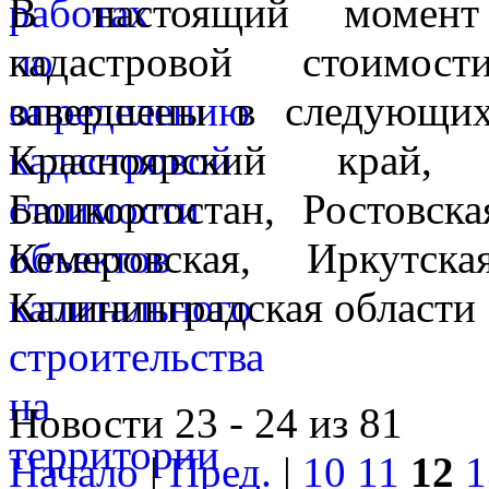
В настоящий момент
кадастровой стоимос
завершены в следующих
Красноярский край,
Башкортостан, Ростовска
Кемеровская, Иркутск
Калининградская области
Новости 23 - 24 из 81
Начало
|
Пред.
|
10
11
12
1