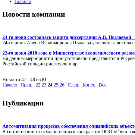
Главная
Новости компании
24-го июня состоялась защита диссертации А.В. Пылаевой 
24-го июня Алена Владимировна Пылаева успешно защитила св
22-го июня 2010 года в Министерстве экономического раз
На данном мероприятии присутствовали представители Росрее
Российской гильдии риелторов и др.
Новости 47 - 48 из 81
Начало
|
Пред.
|
22
23
24
25
26
|
След.
|
Конец
|
Все
Публикации
Автоматизация процессов обеспечения олимпийских объек
В соответствии с государственным контрактом ООО «Группа 