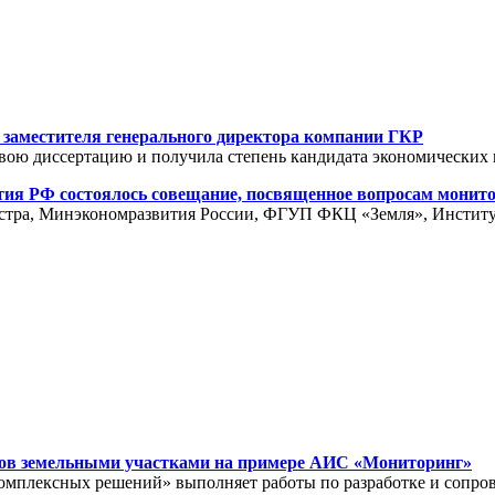
– заместителя генерального директора компании ГКР
ою диссертацию и получила степень кандидата экономических 
вития РФ состоялось совещание, посвященное вопросам мони
стра, Минэкономразвития России, ФГУП ФКЦ «Земля», Институт
тов земельными участками на примере АИС «Мониторинг»
комплексных решений» выполняет работы по разработке и сопр