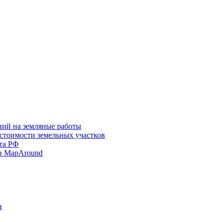
ний на земляные работы
 стоимости земельных участков
та РФ
в MapAround
и