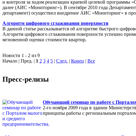
и контроля за ходом реализации краевой целевой программы «
далее (АИС «Мониторинг»). В сентябре 2010 года Департамен
департамент) осуществил внедрение АИС «Мониторинг» в пр
Алгоритм цифрового сглаживания поверхности
В данной статье рассказывается об алгоритме быстрого цифров
Алгоритм цифрового сглаживания поверхности успешно приме
мгновенной оценки стоимости квартир.
Новости 1 - 2 из 9
Начало | Пред. |
1
2
3
4
5
|
След.
|
Конец
|
Все
Пресс-релизы
Обучающий семинар по работе с Порталом
2-го ноября 2009 года в здании Министерс
принципы работы с региональным порталом