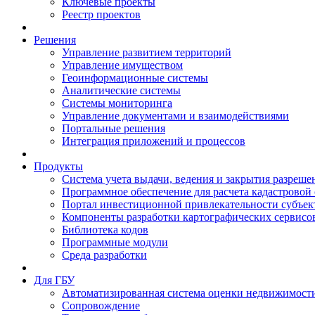
Ключевые проекты
Реестр проектов
Решения
Управление развитием территорий
Управление имуществом
Геоинформационные системы
Аналитические системы
Системы мониторинга
Управление документами и взаимодействиями
Портальные решения
Интеграция приложений и процессов
Продукты
Система учета выдачи, ведения и закрытия разреше
Программное обеспечение для расчета кадастровой
Портал инвестиционной привлекательности субъек
Компоненты разработки картографических сервисо
Библиотека кодов
Программные модули
Среда разработки
Для ГБУ
Автоматизированная система оценки недвижимост
Сопровождение