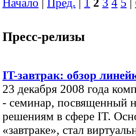
Начало
|
Пред.
|
1
2
3
4
5
|
Пресс-релизы
IT-завтрак: обзор линей
23 декабря 2008 года ком
- семинар, посвященный
решениям в сфере IT. Осн
«завтраке», стал виртуал