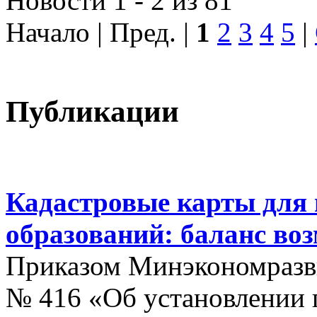
Новости 1 - 2 из 81
Начало | Пред. |
1
2
3
4
5
|
Публикации
Кадастровые карты для
образований: баланс во
Приказом Минэкономразви
№ 416 «Об установлении п