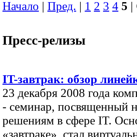
Начало
|
Пред.
|
1
2
3
4
5
|
Пресс-релизы
IT-завтрак: обзор линей
23 декабря 2008 года ком
- семинар, посвященный
решениям в сфере IT. Осн
«завтраке», стал виртуал