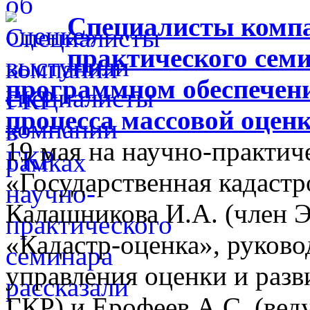
Специалисты компа
практического семи
программном обеспечен
процесса массовой оцен
19 мая на научно-практич
«Государственная кадастр
Калашникова И.А. (член 
«Кадастр-оценка», руково
управления оценки и разв
ГКР) и Ерофеев А.С. (ве