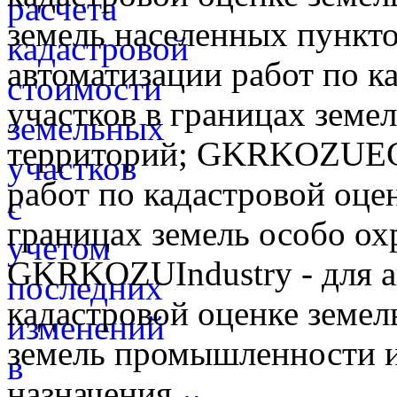
земель населенных пунк
автоматизации работ по к
участков в границах земе
территорий; GKRKOZUEGT
работ по кадастровой оце
границах земель особо о
GKRKOZUIndustry - для а
кадастровой оценке земел
земель промышленности и
назначения