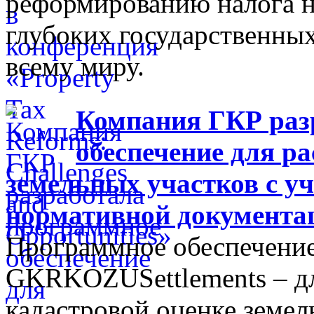
реформированию налога н
глубоких государственны
всему миру.
Компания ГКР раз
обеспечение для р
земельных участков с у
нормативной документа
Программное обеспечение
GKRKOZUSettlements – дл
кадастровой оценке земел