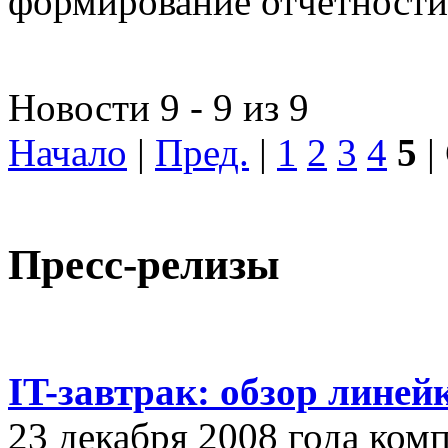
формирование отчетности
Новости 9 - 9 из 9
Начало
|
Пред.
|
1
2
3
4
5
|
Пресс-релизы
IT-завтрак: обзор линей
23 декабря 2008 года ком