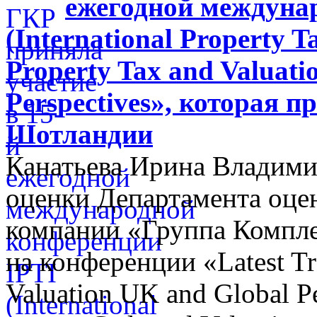
ежегодной междуна
(International Property Ta
Property Tax and Valuati
Perspectives», которая п
Шотландии
Канатьева Ирина Владими
оценки Департамента оцен
компании «Группа Компл
на конференции «Latest Tr
Valuation UK and Global P