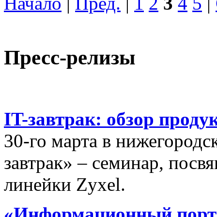
Начало
|
Пред.
|
1
2
3
4
5
|
Пресс-релизы
IT-завтрак: обзор проду
30-го марта в нижегородс
завтрак» – семинар, пос
линейки Zyxel.
«Информационный порта