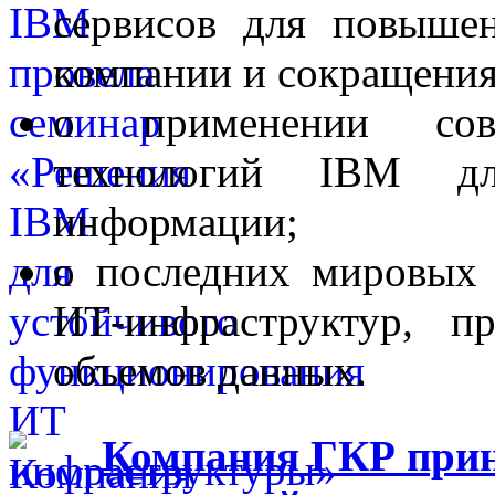
сервисов для повыше
компании и сокращения
о применении совр
технологий IBM д
информации;
о последних мировых 
ИТ-инфраструктур, п
объемов данных.
Компания ГКР приня