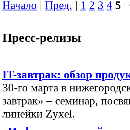
Начало
|
Пред.
|
1
2
3
4
5
|
Пресс-релизы
IT-завтрак: обзор проду
30-го марта в нижегородс
завтрак» – семинар, пос
линейки Zyxel.