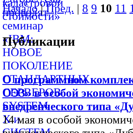
Начало
|
Пред.
|
8
9
10
11
Публикации
О программном комплек
ОЭЗ» в особой экономиче
внедренческого типа «Д
14 мая в особой экономич
внедренческого типа «Дуб