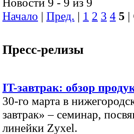
Новости 9 - 9 из 9
Начало
|
Пред.
|
1
2
3
4
5
|
Пресс-релизы
IT-завтрак: обзор проду
30-го марта в нижегородс
завтрак» – семинар, пос
линейки Zyxel.