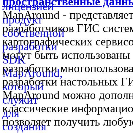
пространственные данны
MapAround - представляет
разработчиков ГИС систем
картографических сервис
могут быть использованы 
разработки многопользова
разработки настольных 
MapAround можно дополн
классические информаци
позволяет получить любую