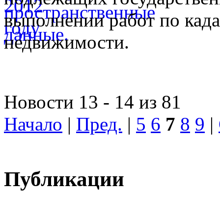
выполнении работ по када
недвижимости.
Новости 13 - 14 из 81
Начало
|
Пред.
|
5
6
7
8
9
|
Публикации