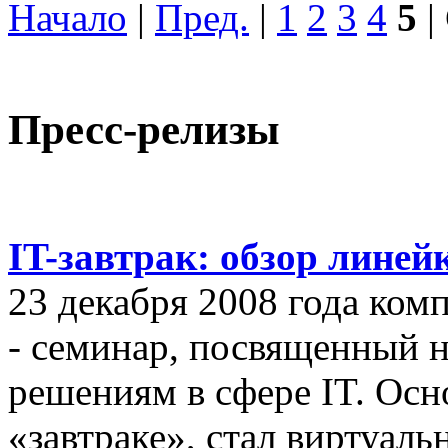
Начало
|
Пред.
|
1
2
3
4
5
|
Пресс-релизы
IT-завтрак: обзор линей
23 декабря 2008 года ком
- семинар, посвященный
решениям в сфере IT. Осн
«завтраке», стал виртуал