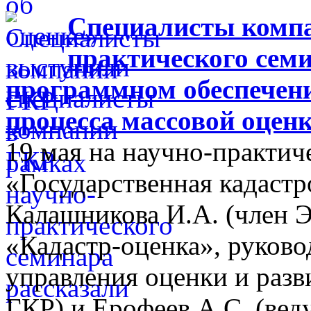
Специалисты компа
практического семи
программном обеспечен
процесса массовой оцен
19 мая на научно-практич
«Государственная кадастр
Калашникова И.А. (член 
«Кадастр-оценка», руково
управления оценки и разв
ГКР) и Ерофеев А.С. (ве