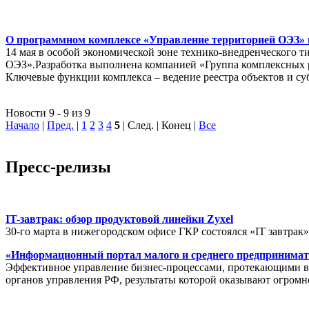
О программном комплексе «Управление территорией ОЭЗ» в
14 мая в особой экономической зоне технико-внедренческого 
ОЭЗ».Разработка выполнена компанией «Группа комплексных
Ключевые функции комплекса – ведение реестра объектов и су
Новости 9 - 9 из 9
Начало
|
Пред.
|
1
2
3
4
5
| След. | Конец
|
Все
Пресс-релизы
IT-завтрак: обзор продуктовой линейки Zyxel
30-го марта в нижегородском офисе ГКР состоялся «IT завтрак
«Информационный портал малого и среднего предпринимат
Эффективное управление бизнес-процессами, протекающими в р
органов управления РФ, результаты которой оказывают огромн