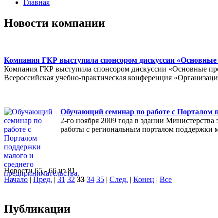
Главная
Новости компании
Компания ГКР выступила спонсором дискуссии «Основные 
Компания ГКР выступила спонсором дискуссии «Основные проб
Всероссийская учебно-практическая конференция «Организация
Обучающий семинар по работе с Порталом п
2-го ноября 2009 года в здании Министерств
работы с региональным порталом поддержки м
Новости 65 - 66 из 81
Начало
|
Пред.
|
31
32
33
34
35
|
След.
|
Конец
|
Все
Публикации