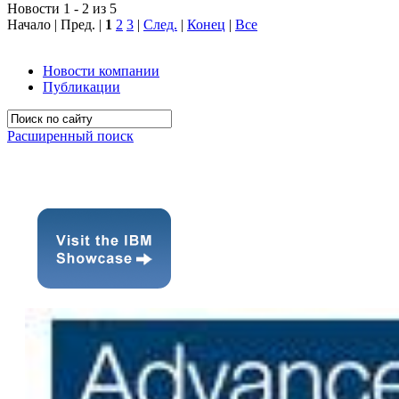
Новости 1 - 2 из 5
Начало | Пред. |
1
2
3
|
След.
|
Конец
|
Все
Новости компании
Публикации
Расширенный поиск