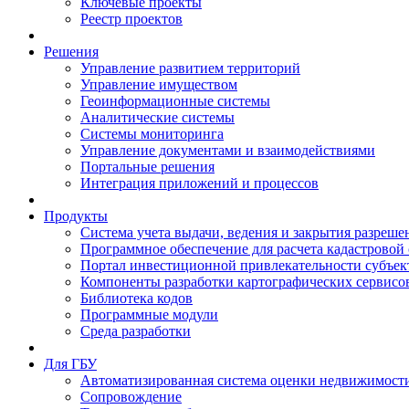
Ключевые проекты
Реестр проектов
Решения
Управление развитием территорий
Управление имуществом
Геоинформационные системы
Аналитические системы
Системы мониторинга
Управление документами и взаимодействиями
Портальные решения
Интеграция приложений и процессов
Продукты
Система учета выдачи, ведения и закрытия разреше
Программное обеспечение для расчета кадастровой
Портал инвестиционной привлекательности субъек
Компоненты разработки картографических сервисо
Библиотека кодов
Программные модули
Среда разработки
Для ГБУ
Автоматизированная система оценки недвижимост
Сопровождение