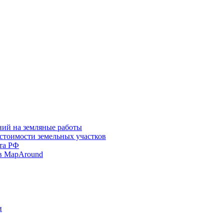
ний на земляные работы
 стоимости земельных участков
та РФ
в MapAround
и