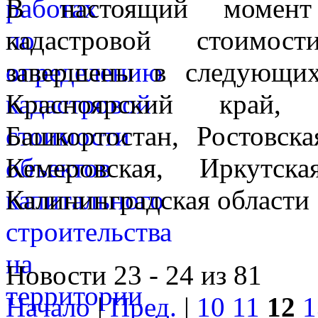
В настоящий момент
кадастровой стоимос
завершены в следующих
Красноярский край,
Башкортостан, Ростовска
Кемеровская, Иркутск
Калининградская области
Новости 23 - 24 из 81
Начало
|
Пред.
|
10
11
12
1