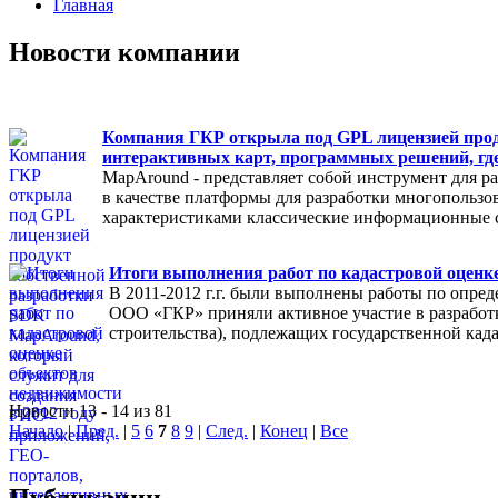
Главная
Новости компании
Компания ГКР открыла под GPL лицензией прод
интерактивных карт, программных решений, гд
MapAround - представляет собой инструмент для р
в качестве платформы для разработки многопольз
характеристиками классические информационные 
Итоги выполнения работ по кадастровой оценке
В 2011-2012 г.г. были выполнены работы по опре
ООО «ГКР» приняли активное участие в разработ
строительства), подлежащих государственной кад
Новости 13 - 14 из 81
Начало
|
Пред.
|
5
6
7
8
9
|
След.
|
Конец
|
Все
Публикации