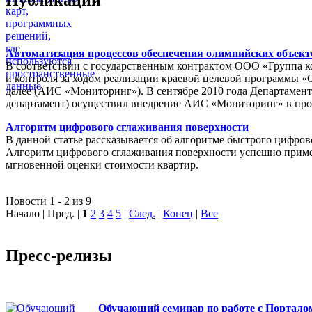
Автоматизация процессов обеспечения олимпийских объек
В соответствии с государственным контрактом ООО «Группа 
и контроля за ходом реализации краевой целевой программы «
далее (АИС «Мониторинг»). В сентябре 2010 года Департамен
департамент) осуществил внедрение АИС «Мониторинг» в пр
Алгоритм цифрового сглаживания поверхности
В данной статье рассказывается об алгоритме быстрого цифров
Алгоритм цифрового сглаживания поверхности успешно приме
мгновенной оценки стоимости квартир.
Новости 1 - 2 из 9
Начало | Пред. |
1
2
3
4
5
|
След.
|
Конец
|
Все
Пресс-релизы
Обучающий семинар по работе с Порталом