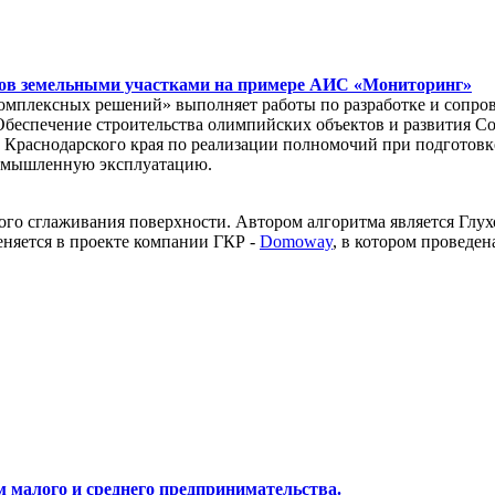
тов земельными участками на примере АИС «Мониторинг»
комплексных решений» выполняет работы по разработке и сопр
Обеспечение строительства олимпийских объектов и развития Со
т Краснодарского края по реализации полномочий при подгото
омышленную эксплуатацию.
ого сглаживания поверхности. Автором алгоритма является Глух
няется в проекте компании ГКР -
Domoway
, в котором проведе
 малого и среднего предпринимательства.