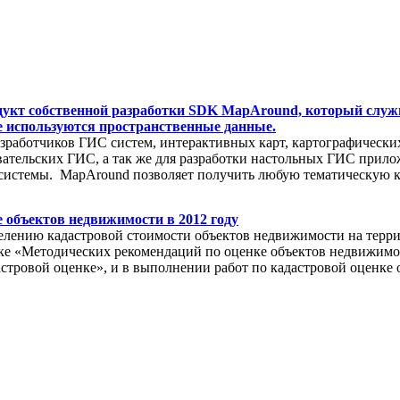
укт собственной разработки SDK MapAround, который служ
е используются пространственные данные.
азработчиков ГИС систем, интерактивных карт, картографическ
овательских ГИС, а так же для разработки настольных ГИС пр
системы. MapAround позволяет получить любую тематическую к
 объектов недвижимости в 2012 году
делению кадастровой стоимости объектов недвижимости на терр
ке «Методических рекомендаций по оценке объектов недвижимос
астровой оценке», и в выполнении работ по кадастровой оценке