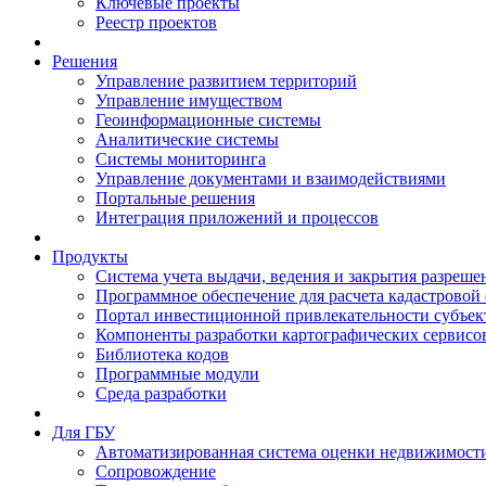
Ключевые проекты
Реестр проектов
Решения
Управление развитием территорий
Управление имуществом
Геоинформационные системы
Аналитические системы
Системы мониторинга
Управление документами и взаимодействиями
Портальные решения
Интеграция приложений и процессов
Продукты
Система учета выдачи, ведения и закрытия разреше
Программное обеспечение для расчета кадастровой
Портал инвестиционной привлекательности субъек
Компоненты разработки картографических сервисо
Библиотека кодов
Программные модули
Среда разработки
Для ГБУ
Автоматизированная система оценки недвижимост
Сопровождение