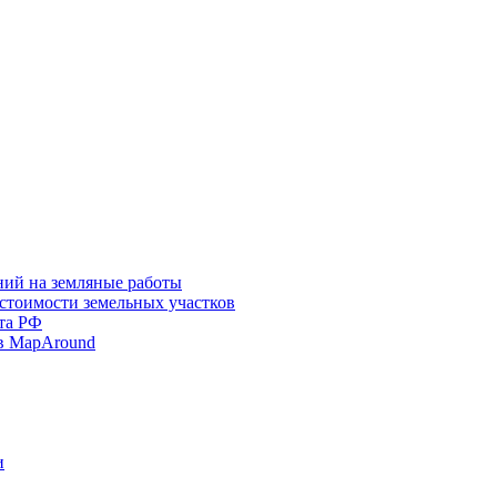
ний на земляные работы
 стоимости земельных участков
та РФ
в MapAround
и