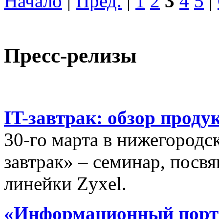
Начало
|
Пред.
|
1
2
3
4
5
|
Пресс-релизы
IT-завтрак: обзор проду
30-го марта в нижегородс
завтрак» – семинар, пос
линейки Zyxel.
«Информационный порта