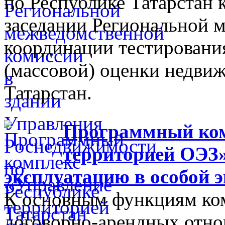
по Республике Татарстан
заседании Региональной 
координации тестировани
(массовой) оценки недви
Татарстан.
Программный ком
территорией ОЭЗ»
эксплуатацию в особой 
К основным функциям ком
договорно-арендных отно