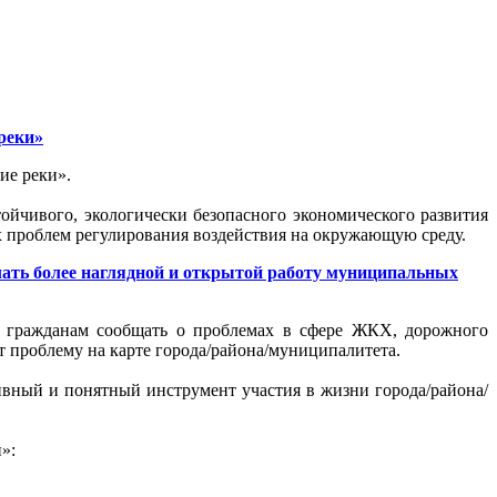
реки»
ие реки».
ойчивого, экологически безопасного экономического развития
 проблем регулирования воздействия на окружающую среду.
ать более наглядной и открытой работу муниципальных
ь гражданам сообщать о проблемах в сфере ЖКХ, дорожного
ет проблему на карте города/района/муниципалитета.
вный и понятный инструмент участия в жизни города/района/
»: