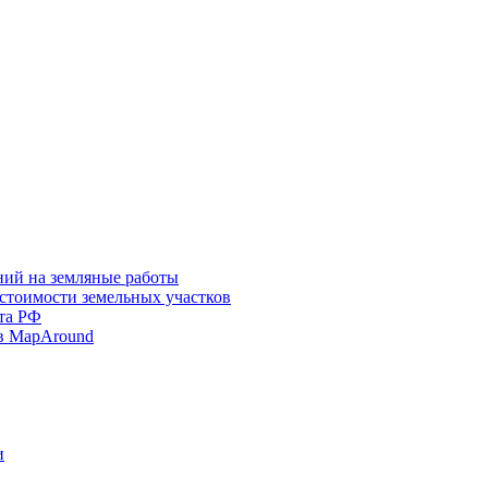
ний на земляные работы
 стоимости земельных участков
та РФ
в MapAround
и