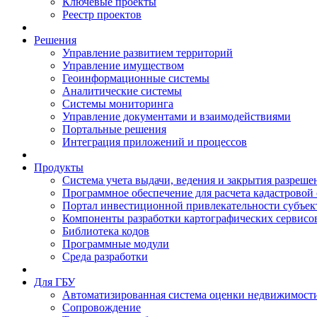
Ключевые проекты
Реестр проектов
Решения
Управление развитием территорий
Управление имуществом
Геоинформационные системы
Аналитические системы
Системы мониторинга
Управление документами и взаимодействиями
Портальные решения
Интеграция приложений и процессов
Продукты
Система учета выдачи, ведения и закрытия разреше
Программное обеспечение для расчета кадастровой
Портал инвестиционной привлекательности субъек
Компоненты разработки картографических сервисо
Библиотека кодов
Программные модули
Среда разработки
Для ГБУ
Автоматизированная система оценки недвижимост
Сопровождение