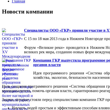
Главная
Новости компании
Специалисты ООО «ГКР» приняли участие в 
С 15 по 18 мая 2013 года в Нижнем Новгороде 
Форум «Великие реки» проводится в Нижнем Новг
великих рек мира, созданию новых форм междуна
Компания ГКР выпустила программное реш
органов власти
Идея программного решения «Система обр
хозяйства, экологии, безопасности населения
Цель создания программного решения «Система обращения гр
муниципалитета, помочь органам власти, гарантировано реаги
Задачи, которые стояли перед специалистами компании ГКР п
Научить людей простым и эффективным способам влияния