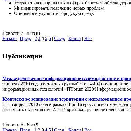
Устранить все нарушения в сферах благоустройства, доро
Минимизировать появление новых проблем;
Обновить и улучшить городскую среду.
Новости 7 - 8 из 81
Начало
|
Пред.
|
2
3
4
5
6
|
След.
|
Конец
|
Все
Публикации
Межведомственное информационное взаимодействие в проц
9 апреля 2010 года состоится круглый стол «Информационное 
информационных технологий «ITForum 2020/Информационное
Комплексное зонирование территории с использованием пр
21-го апреля 2010 года в рамках 4-ой Всероссийской конферен
состоялось выступление А.П.Гаврилова - руководителя Отде
Новости 5 - 6 из 9
Начало
|
Пред.
|
1
2
3
4
5
|
След.
|
Конец
|
Все