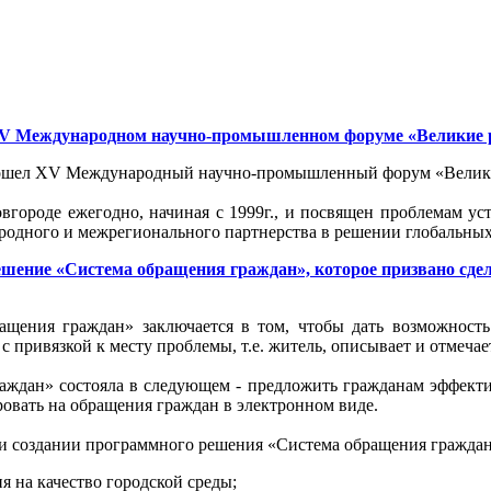
XV Международном научно-промышленном форуме «Великие 
прошел XV Международный научно-промышленный форум «Велик
ороде ежегодно, начиная с 1999г., и посвящен проблемам уст
родного и межрегионального партнерства в решении глобальных
ение «Система обращения граждан», которое призвано сдел
ащения граждан» заключается в том, чтобы дать возможност
 с привязкой к месту проблемы, т.е. житель, описывает и отмеча
аждан» состояла в следующем - предложить гражданам эффекти
ровать на обращения граждан в электронном виде.
ри создании программного решения «Система обращения граждан
 на качество городской среды;