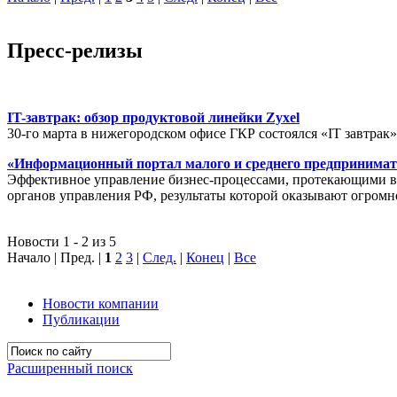
Пресс-релизы
IT-завтрак: обзор продуктовой линейки Zyxel
30-го марта в нижегородском офисе ГКР состоялся «IT завтрак
«Информационный портал малого и среднего предпринимат
Эффективное управление бизнес-процессами, протекающими в р
органов управления РФ, результаты которой оказывают огромн
Новости 1 - 2 из 5
Начало | Пред. |
1
2
3
|
След.
|
Конец
|
Все
Новости компании
Публикации
Расширенный поиск