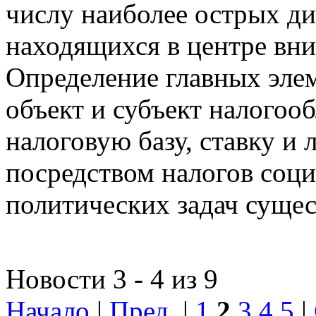
числу наиболее острых д
находящихся в центре вни
Определение главных эле
объект и субъект налогоо
налоговую базу, ставку и 
посредством налогов соц
политических задач сущес
Новости 3 - 4 из 9
Начало
|
Пред.
|
1
2
3
4
5
|