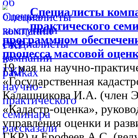
Специалисты компа
практического семи
программном обеспечен
процесса массовой оцен
19 мая на научно-практич
«Государственная кадастр
Калашникова И.А. (член 
«Кадастр-оценка», руково
управления оценки и разв
ГКР) и Ерофеев А.С. (ве