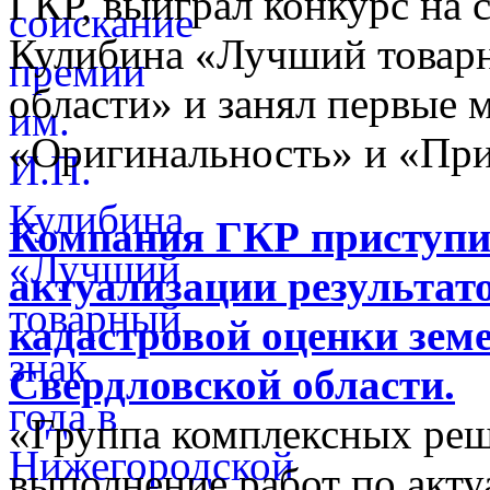
ГКР, выиграл конкурс на 
Кулибина «Лучший товарн
области» и занял первые 
«Оригинальность» и «При
Компания ГКР приступи
актуализации результат
кадастровой оценки зем
Свердловской области.
«Группа комплексных реш
выполнение работ по акту