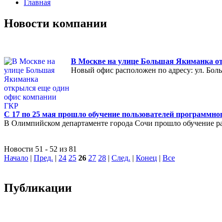
Главная
Новости компании
В Москве на улице Большая Якиманка о
Новый офис расположен по адресу: ул. Больш
С 17 по 25 мая прошло обучение пользователей программно
В Олимпийском департаменте города Сочи прошло обучение р
Новости 51 - 52 из 81
Начало
|
Пред.
|
24
25
26
27
28
|
След.
|
Конец
|
Все
Публикации