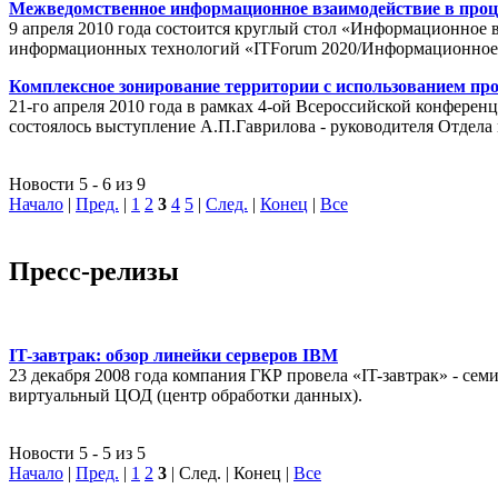
Межведомственное информационное взаимодействие в проц
9 апреля 2010 года состоится круглый стол «Информационное 
информационных технологий «ITForum 2020/Информационное
Комплексное зонирование территории с использованием пр
21-го апреля 2010 года в рамках 4-ой Всероссийской конферен
состоялось выступление А.П.Гаврилова - руководителя Отде
Новости 5 - 6 из 9
Начало
|
Пред.
|
1
2
3
4
5
|
След.
|
Конец
|
Все
Пресс-релизы
IT-завтрак: обзор линейки серверов IBM
23 декабря 2008 года компания ГКР провела «IT-завтрак» - с
виртуальный ЦОД (центр обработки данных).
Новости 5 - 5 из 5
Начало
|
Пред.
|
1
2
3
| След. | Конец
|
Все