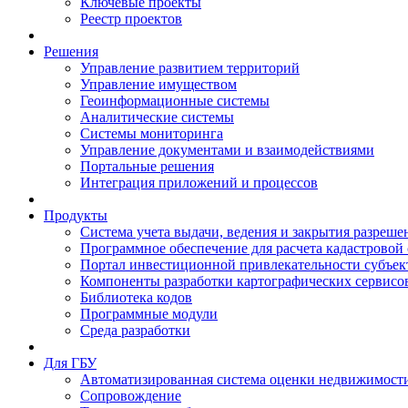
Ключевые проекты
Реестр проектов
Решения
Управление развитием территорий
Управление имуществом
Геоинформационные системы
Аналитические системы
Системы мониторинга
Управление документами и взаимодействиями
Портальные решения
Интеграция приложений и процессов
Продукты
Система учета выдачи, ведения и закрытия разреше
Программное обеспечение для расчета кадастровой
Портал инвестиционной привлекательности субъек
Компоненты разработки картографических сервисо
Библиотека кодов
Программные модули
Среда разработки
Для ГБУ
Автоматизированная система оценки недвижимост
Сопровождение