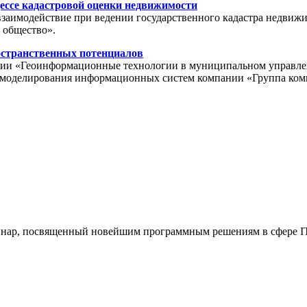
ессе кадастровой оценки недвижимости
взаимодействие при ведении государственного кадастра недвиж
 общество».
остранственных потенциалов
ции «Геоинформационные технологии в муниципальном управлении
ла моделирования информационных систем компании «Группа ко
еминар, посвященный новейшим программным решениям в сфере IT