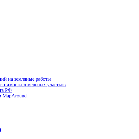
ний на земляные работы
 стоимости земельных участков
та РФ
в MapAround
и