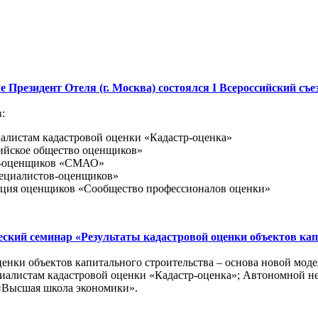
е Президент Отеля (г. Москва) состоялся I Всероссийский съе
:
алистам кадастровой оценки «Кадастр-оценка»
ийское общество оценщиков»
ов-оценщиков «СМАО»
пециалистов-оценщиков»
ация оценщиков «Сообщество профессионалов оценки»
еский семинар «Результаты кадастровой оценки объектов кап
ценки объектов капитального строительства – основа новой мод
иалистам кадастровой оценки «Кадастр-оценка»; Автономной н
 «Высшая школа экономики».