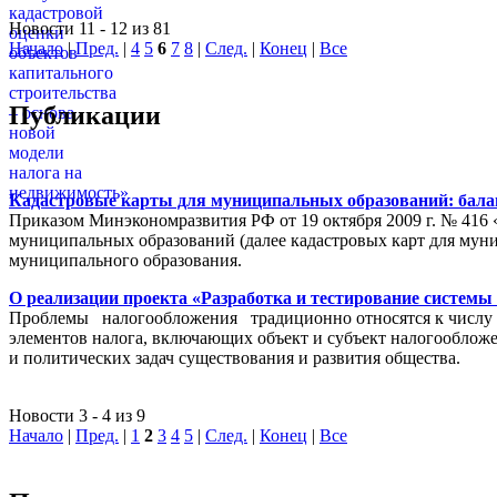
Новости 11 - 12 из 81
Начало
|
Пред.
|
4
5
6
7
8
|
След.
|
Конец
|
Все
Публикации
Кадастровые карты для муниципальных образований: балан
Приказом Минэкономразвития РФ от 19 октября 2009 г. № 416 
муниципальных образований (далее кадастровых карт для мун
муниципального образования.
О реализации проекта «Разработка и тестирование системы
Проблемы налогообложения традиционно относятся к числу на
элементов налога, включающих объект и субъект налогообложен
и политических задач существования и развития общества.
Новости 3 - 4 из 9
Начало
|
Пред.
|
1
2
3
4
5
|
След.
|
Конец
|
Все