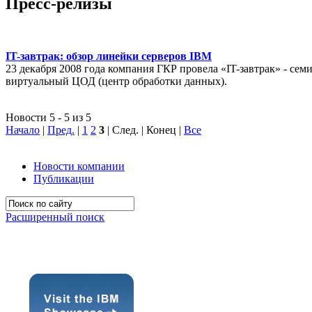
Пресс-релизы
IT-завтрак: обзор линейки серверов IBM
23 декабря 2008 года компания ГКР провела «IT-завтрак» - с
виртуальный ЦОД (центр обработки данных).
Новости 5 - 5 из 5
Начало
|
Пред.
|
1
2
3
| След. | Конец
|
Все
Новости компании
Публикации
Расширенный поиск