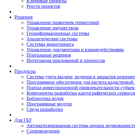
Ключевые проекты
Реестр проектов
Решения
Управление развитием территорий
Управление имуществом
Геоинформационные системы
Аналитические системы
Системы мониторинга
Управление документами и взаимодействиями
Портальные решения
Интеграция приложений и процессов
Продукты
Система учета выдачи, ведения и закрытия разреше
Программное обеспечение для расчета кадастровой
Портал инвестиционной привлекательности субъек
Компоненты разработки картографических сервисо
Библиотека кодов
Программные модули
Среда разработки
Для ГБУ
Автоматизированная система оценки недвижимост
Сопровождение