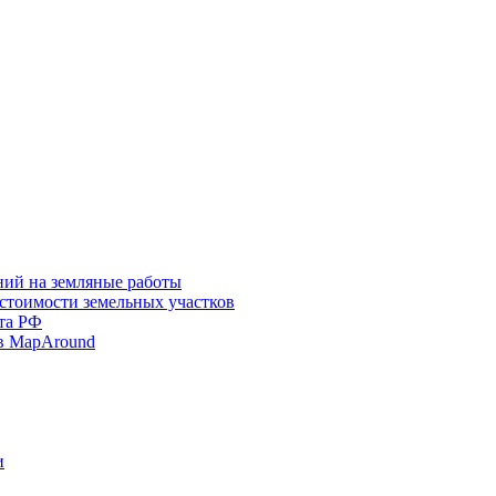
ний на земляные работы
 стоимости земельных участков
та РФ
в MapAround
и