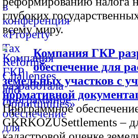
реформированию налога н
глубоких государственны
всему миру.
Компания ГКР раз
обеспечение для р
земельных участков с у
нормативной документа
Программное обеспечение
GKRKOZUSettlements – дл
кадастровой оценке земел