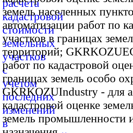
земель населенных пунк
автоматизации работ по к
участков в границах земе
территорий; GKRKOZUEGT
работ по кадастровой оце
границах земель особо о
GKRKOZUIndustry - для а
кадастровой оценке земел
земель промышленности и
назначения