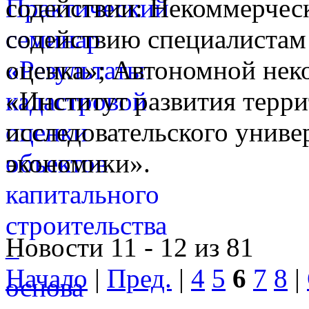
содействии: Некоммерческ
содействию специалистам
оценка»; Автономной нек
«Институт развития терр
исследовательского унив
экономики».
Новости 11 - 12 из 81
Начало
|
Пред.
|
4
5
6
7
8
|