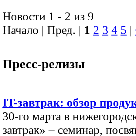
Новости 1 - 2 из 9
Начало | Пред. |
1
2
3
4
5
|
Пресс-релизы
IT-завтрак: обзор проду
30-го марта в нижегородс
завтрак» – семинар, пос