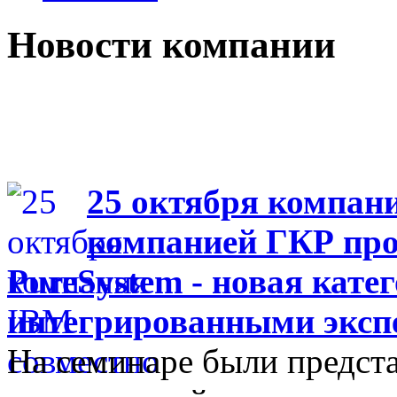
Новости компании
25 октября компан
компанией ГКР про
PureSystem - новая кате
интегрированными эксп
На семинаре были предст