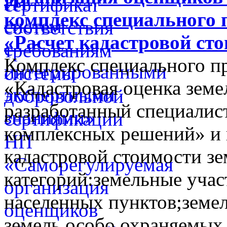
комплекс специального 
«Расчет кадастровой ст
Комплекс специального п
«Кадастровая оценка земе
разработанный специалис
комплексных решений» и 
кадастровой стоимости з
категорий:земельные учас
населенных пунктов;земел
земель особо охраняемых