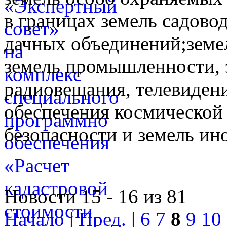
в границах земель садово
дачных объединений;земе
земель промышленности, э
радиовещания, телевидени
обеспечения космической 
безопасности и земель ин
Новости 15 - 16 из 81
Начало
|
Пред.
|
6
7
8
9
10