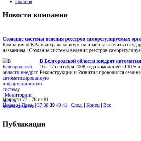
Главная
Новости компании
Создание системы ведения реестров саморегулируемых орг
Компания «ГКР» выиграла конкурс на право заключить государ
названием «Создание системы ведения реестров саморегулиру
В Белгородской области внедрят автомат
16 - 17 сентября 2008 года компанией «ГКР»
Реконструкции и Развития проводился семина
Новости 77 - 78 из 81
Начало
|
Пред.
|
37
38
39
40
41
|
След.
|
Конец
|
Все
Публикации