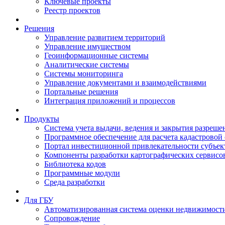
Ключевые проекты
Реестр проектов
Решения
Управление развитием территорий
Управление имуществом
Геоинформационные системы
Аналитические системы
Системы мониторинга
Управление документами и взаимодействиями
Портальные решения
Интеграция приложений и процессов
Продукты
Система учета выдачи, ведения и закрытия разреше
Программное обеспечение для расчета кадастровой
Портал инвестиционной привлекательности субъек
Компоненты разработки картографических сервисо
Библиотека кодов
Программные модули
Среда разработки
Для ГБУ
Автоматизированная система оценки недвижимост
Сопровождение