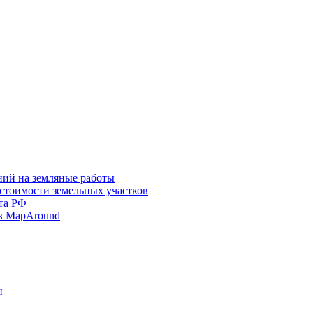
ний на земляные работы
 стоимости земельных участков
та РФ
в MapAround
и